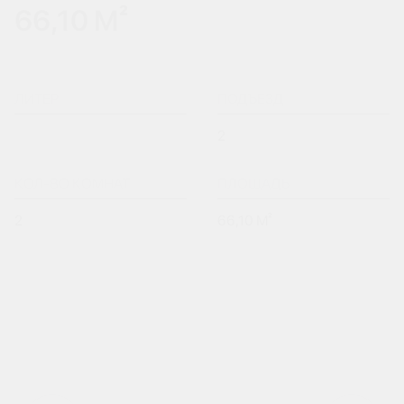
66,10 М²
ЛИТЕР
ПОДЪЕЗД
2
КОЛ-ВО КОМНАТ
ПЛОЩАДЬ
2
66,10 М²