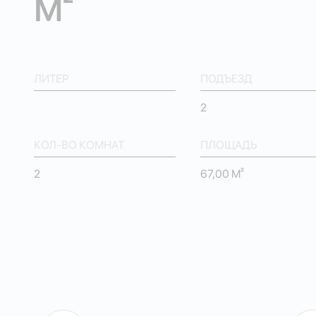
М²
ЛИТЕР
ПОДЪЕЗД
2
КОЛ-ВО КОМНАТ
ПЛОЩАДЬ
2
67,00 М²