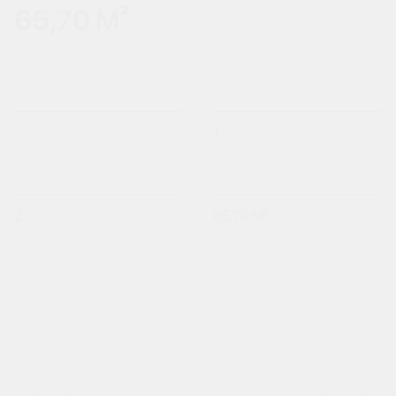
65,70 М²
ЛИТЕР
ПОДЪЕЗД
1
КОЛ-ВО КОМНАТ
ПЛОЩАДЬ
2
65,70 М²