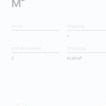
М²
ЛИТЕР
ПОДЪЕЗД
1
КОЛ-ВО КОМНАТ
ПЛОЩАДЬ
2
61,60 М²