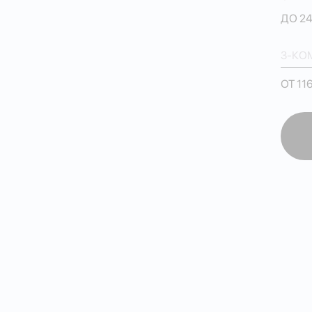
ДО 24
3-КО
ОТ 11