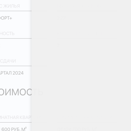
С ЖИЛЬЯ
ВЫСОТА ПОТОЛКОВ
ОРТ+
2.77
НОСТЬ
КОЛ-ВО ПОДЪЕЗДОВ
2
7
 СДАЧИ
АРТАЛ 2024
ОИМОСТЬ
МНАТНАЯ КВАРТИРА
2-КОМНАТНАЯ КВАРТИРА
1 600 РУБ. М²
ОТ 124 700 РУБ. М²