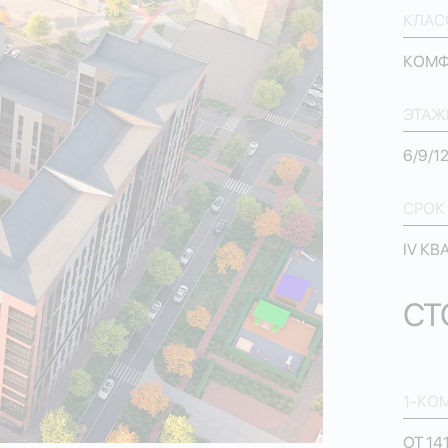
КЛАС
КОМФ
ЭТАЖ
6/9/1
СРОК
IV КВ
СТ
1-КО
ОТ 14