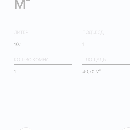
М²
ЛИТЕР
ПОДЪЕЗД
10.1
1
КОЛ-ВО КОМНАТ
ПЛОЩАДЬ
1
40,70 М²