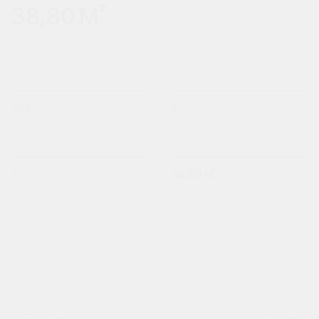
38,80 М²
ЛИТЕР
ПОДЪЕЗД
10.1
1
КОЛ-ВО КОМНАТ
ПЛОЩАДЬ
1
38,80 М²