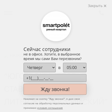
Закрыть
Сейчас сотрудники
не в офисе. Хотите, в выбранное
НАЗАД
время мы сами Вам перезвоним?
в
“ЮГСТРОЙИНВЕСТ” В
СТАВРОПОЛЕ СДАЛ 4
Жду звонка!
ЛИТЕР ЖК “РОССИЙСКИЙ”
Нажимая на кнопку "
Жду звонка!
", я даю свое
согласие на обработку персональных данных и
принимаю
условия соглашения