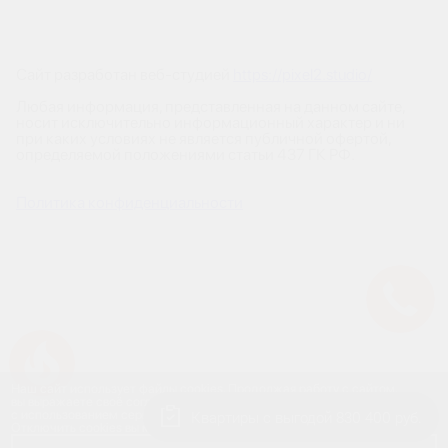
Сайт разработан веб-студией
https://pixel2.studio/
Любая информация, представленная на данном сайте,
носит исключительно информационный характер и ни
при каких условиях не является публичной офертой,
определяемой положениями статьи 437 ГК РФ.
Политика конфиденциальности
Успейте купить коммерческое помещение
Наш сайт использует файлы cookies. Продолжая работу с сайтом,
вы выражаете своё согласие на обработку ваших персональных данных
Квартиры с выгодой 830 400 руб.
с использованием сервиса веб-аналитики и онлайн-маркетинга.
Отключить cookies вы можете в настройках своего браузера.