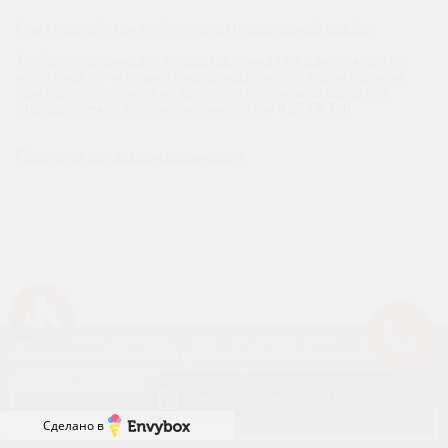
Сайт разработан веб-студией
https://pixel2.studio/
Любая информация, представленная на данном сайте,
носит исключительно информационный характер и ни
при каких условиях не является публичной офертой,
определяемой положениями статьи 437 ГК РФ.
Политика конфиденциальности
Успейте купить коммерческое помещение
Наш сайт использует файлы cookies. Продолжая работу с сайтом,
вы выражаете своё согласие на обработку ваших персональных данных
с использованием сервиса веб-аналитики и онлайн-маркетинга.
Отключить cookies вы можете в настройках своего браузера.
Квартиры с выгодой 830 400 руб.
Принять
Сделано в