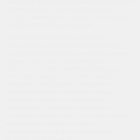
“ЖАРПТИЦА”. ВСЕ В ЛУЧШИХ ТРАДИЦИЯХ КОМПАНИИ
“ЮГСТРОЙИНВЕСТ”. КАК И НА ВСЕ ПРАЗДНИКИ -
ЖИТЕЛИ СОБИРАЛИСЬ НА ГЛАВНОЙ АЛЛЕЕ “СЕРДЦЕ
“ГУБЕРНСКОГО”” ЦЕЛЫМИ СЕМЬЯМИ.
НА МАСЛЕНИЧНОМ БАЛАГАНЕ СКОМОРОХИ
ЗАКРУЧИВАЮТ ЛЮДЕЙ В ХОРОВОДЕ, ПРЕДЛАГАЮТ
ПОУЧАСТВОВАТЬ В ВЕСЕЛЫХ КОНКУРСАХ! СОХРАНЯЯ
ОБЫЧАИ, НО ПРИ ЭТОМ ПОЗАБОТИВШИСЬ О
БЕЗОПАСНОСТИ, ЖИТЕЛЯМ ПРЕДЛОЖИЛИ НЕ ЖЕЧЬ
ЧУЧЕЛО МАСЛЕНИЦЫ, А ОТПУСТИТЬ СИМВОЛ
ПРАЗДНИКА ИЗ ВОЗДУШНЫХ ШАРОВ В НЕБО.
РАЗВЛЕКАЛИ ДОРОГИХ ГОСТЕЙ КОНКУРСАМИ,
“ВЕСЕЛЫМИ СТАРТАМИ” И НАСЫЩЕННОЙ
ПРОГРАММОЙ ОТ АНИМАТОРОВ И ВЕДУЩИХ, А
УГОЩАЛИ И ВОВСЕ ДОСЫТА - 5000 БЛИНОВ, А ТАКЖЕ
МЕД, ВАРЕНЬЕ, СЛАДКИЕ “ПЕТУШКИ” И
СОГРЕВАЮЩИЙ ЧАЙ. ВСЕ В ЛУЧШЕЙ МАНЕРЕ
РУССКОГО ГОСТЕПРИИМСТВА.