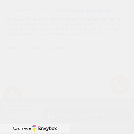
Сайт разработан веб-студией
https://pixel2.studio/
Любая информация, представленная на данном сайте,
носит исключительно информационный характер и ни
при каких условиях не является публичной офертой,
определяемой положениями статьи 437 ГК РФ.
Политика конфиденциальности
Успейте купить коммерческое помещение
Наш сайт использует файлы cookies. Продолжая работу с сайтом,
вы выражаете своё согласие на обработку ваших персональных данных
с использованием сервиса веб-аналитики и онлайн-маркетинга.
Квартиры с выгодой 830 400 руб.
Отключить cookies вы можете в настройках своего браузера.
Принять
Сделано в