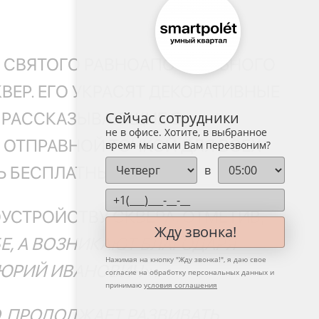
А СВЯТОГО РАВНОАПОСТОЛЬНОГО
ВЕР. ЕГО УКРАСЯТ ДЕКОРАТИВНЫЕ
Сейчас сотрудники
И, РАССКАЗЫВАЮЩИЕ О
не в офисе. Хотите, в выбранное
Т ОТПРАВНОЙ ТОЧКОЙ ДЛЯ ВСЕХ
время мы сами Вам перезвоним?
в
 БЕСПЛАТНЫЙ WI-FI.
УСТРОЙСТВУ СКВЕРА, ОТМЕТИВ,
Жду звонка!
Е, А ВОЗНИКАЮТ БЛАГОДАРЯ
Нажимая на кнопку "
Жду звонка!
", я даю свое
К ЮРИЙ ИВАНОВИЧ».
согласие на обработку персональных данных и
принимаю
условия соглашения
, ПРОДОЛЖАЕТ РАЗВИВАТЬ