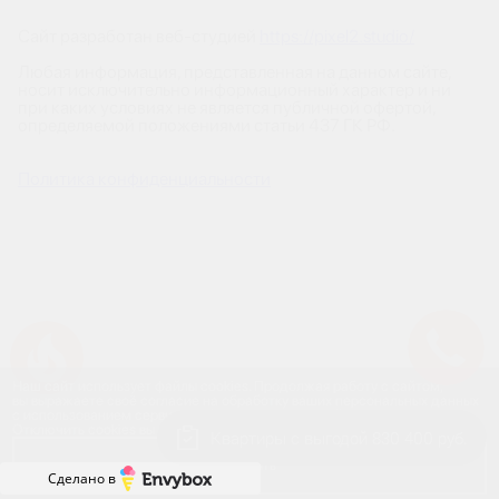
Сайт разработан веб-студией
https://pixel2.studio/
Любая информация, представленная на данном сайте,
носит исключительно информационный характер и ни
при каких условиях не является публичной офертой,
определяемой положениями статьи 437 ГК РФ.
Политика конфиденциальности
Успейте купить коммерческое помещение
Наш сайт использует файлы cookies. Продолжая работу с сайтом,
вы выражаете своё согласие на обработку ваших персональных данных
с использованием сервиса веб-аналитики и онлайн-маркетинга.
Отключить cookies вы можете в настройках своего браузера.
Квартиры с выгодой 830 400 руб.
Принять
Сделано в