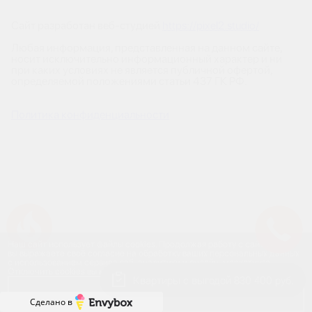
Сайт разработан веб-студией
https://pixel2.studio/
Любая информация, представленная на данном сайте,
носит исключительно информационный характер и ни
при каких условиях не является публичной офертой,
определяемой положениями статьи 437 ГК РФ.
Политика конфиденциальности
Успейте купить коммерческое помещение
Наш сайт использует файлы cookies. Продолжая работу с сайтом,
вы выражаете своё согласие на обработку ваших персональных данных
с использованием сервиса веб-аналитики и онлайн-маркетинга.
Отключить cookies вы можете в настройках своего браузера.
Квартиры с выгодой 830 400 руб.
Принять
Сделано в