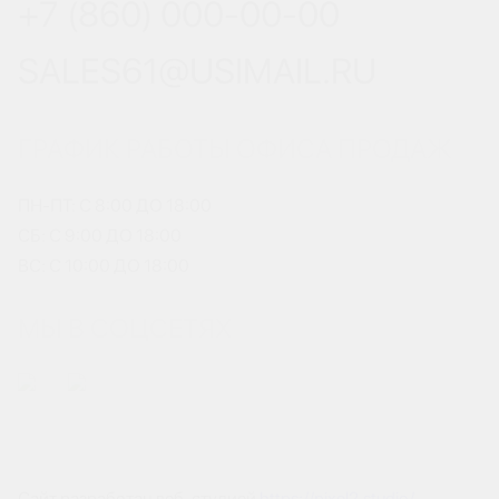
+7 (860) 000-00-00
SALES61@USIMAIL.RU
ГРАФИК РАБОТЫ ОФИСА ПРОДАЖ
ПН-ПТ: С 8:00 ДО 18:00
СБ: С 9:00 ДО 18:00
ВС: С 10:00 ДО 18:00
МЫ В СОЦСЕТЯХ
Сайт разработан веб-студией
https://pixel2.studio/