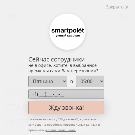
Закрыть
Сейчас сотрудники
не в офисе. Хотите, в выбранное
НАЗАД
время мы сами Вам перезвоним?
в
С ЗАБОТОЙ О ДЕТЯХ.
СТАРТ ПРОДАЖ 9-ГО
Жду звонка!
ЛИТЕРА СЕМЕЙНОГО
Нажимая на кнопку "
Жду звонка!
", я даю свое
согласие на обработку персональных данных и
принимаю
условия соглашения