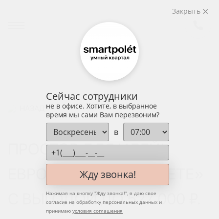
Закрыть
Сейчас сотрудники
не в офисе. Хотите, в выбранное
НАЗАД
время мы сами Вам перезвоним?
в
ПРОСТОР ДЛЯ ИДЕЙ!
ЕВРОТРЕШКА В «ПОЛЕТЕ»
Жду звонка!
С ВЫГОДОЙ ДО 527 000 ₽.
Нажимая на кнопку "
Жду звонка!
", я даю свое
согласие на обработку персональных данных и
принимаю
условия соглашения