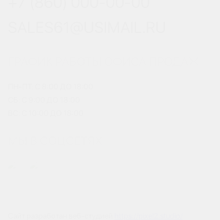
+7 (860) 000-00-00
SALES61@USIMAIL.RU
ГРАФИК РАБОТЫ ОФИСА ПРОДАЖ
ПН-ПТ: С 8:00 ДО 18:00
СБ: С 9:00 ДО 18:00
ВС: С 10:00 ДО 18:00
МЫ В СОЦСЕТЯХ
Сайт разработан веб-студией
https://pixel2.studio/