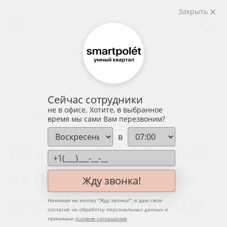
Закрыть
Сейчас сотрудники
не в офисе. Хотите, в выбранное
НАЗАД
время мы сами Вам перезвоним?
в
ТАТЬЯНИН ДЕНЬ. СКИДКИ
НА ПОКУПКУ КВАРТИРЫ
Жду звонка!
СТУДЕНТАМ И ТАТЬЯНАМ.
Нажимая на кнопку "
Жду звонка!
", я даю свое
согласие на обработку персональных данных и
принимаю
условия соглашения