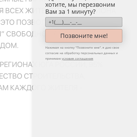
хотите, мы перезвоним
Я ВСЕХ ЖИТЕЛЕЙ МИКРОРАЙОНА
Вам за 1 минуту?
Е ЭТО ПОЗВОЛЯЕТ НЕ ТОЛЬКО
” СВОБОДНО КАК В
Позвоните мне!
ЯДОМ.
Нажимая на кнопку "
Позвоните мне
", я даю свое
согласие на обработку персональных данных и
принимаю
условия соглашения
РЕГИОНАХ ЮГА РОССИИ, 95%
ЕСТВО СТРОИТЕЛЬСТВА,
АМ КАЖДОГО ЖИТЕЛЯ -