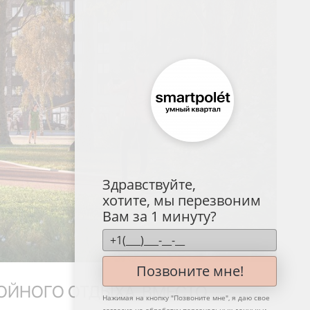
Здравствуйте,
хотите, мы перезвоним
Вам за 1 минуту?
Позвоните мне!
КОЙНОГО ОТДЫХА. ВМЕСТО
Нажимая на кнопку "
Позвоните мне
", я даю свое