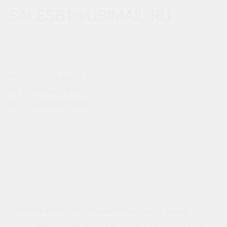
SALES61@USIMAIL.RU
ГРАФИК РАБОТЫ ОФИСА ПРОДАЖ
ПН-ПТ: С 8:00 ДО 18:00
СБ: С 9:00 ДО 18:00
ВС: С 10:00 ДО 18:00
МЫ В СОЦСЕТЯХ
Сайт разработан веб-студией
https://pixel2.studio/
Любая информация, представленная на данном сайте,