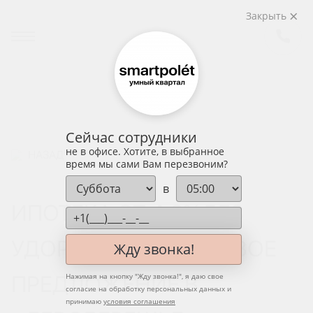
Закрыть
Сейчас сотрудники
не в офисе. Хотите, в выбранное
НАЗАД
время мы сами Вам перезвоним?
в
ИПОТЕКА ОТ 4,6% БЕЗ
УДОРОЖАНИЯ — НОВОЕ
Жду звонка!
ПРЕДЛОЖЕНИЕ В
Нажимая на кнопку "
Жду звонка!
", я даю свое
согласие на обработку персональных данных и
принимаю
условия соглашения