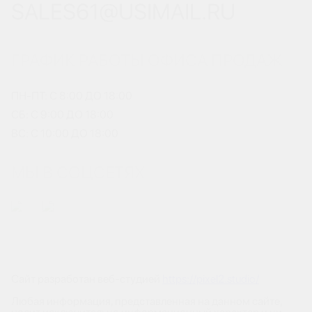
SALES61@USIMAIL.RU
ГРАФИК РАБОТЫ ОФИСА ПРОДАЖ
ПН-ПТ: С 8:00 ДО 18:00
СБ: С 9:00 ДО 18:00
ВС: С 10:00 ДО 18:00
МЫ В СОЦСЕТЯХ
Сайт разработан веб-студией
https://pixel2.studio/
Любая информация, представленная на данном сайте,