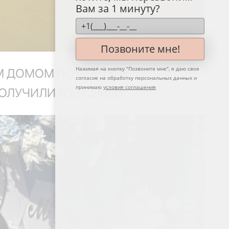
Вам за 1 минуту?
Позвоните мне!
Нажимая на кнопку "
Позвоните мне
", я даю свое
М ДОМОМ ПО СЧЁТУ. В
согласие на обработку персональных данных и
принимаю
условия соглашения
ОЛУЧИЛИ 639 СЕМЕЙ.