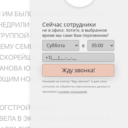
Ы ИМ БЫЛО КОМФОРТНО ЖИТЬ В
Сейчас сотрудники
ВНЕДРИЛИ СОВРЕМЕННЫЕ
не в офисе. Хотите, в выбранное
 ГРУППОЙ КОМПАНИЙ
время мы сами Вам перезвоним?
в
ЕМУ СЕМЕЙНЫМ, - ГОВОРИТ
 СКОРЕЙШЕГО ПЕРЕЕЗДА И
ВАНОВА ЮРИЯ ИВАНОВИЧА И
Жду звонка!
АЮЩИМ НОВЫМ ГОДОМ! ЗДОРОВЬЯ
Нажимая на кнопку "
Жду звонка!
", я даю свое
согласие на обработку персональных данных и
принимаю
условия соглашения
“ЮГСТРОЙИНВЕСТ”
ВВЕЛА В ЭКСПЛУАТАЦИЮ СВЫШЕ 4