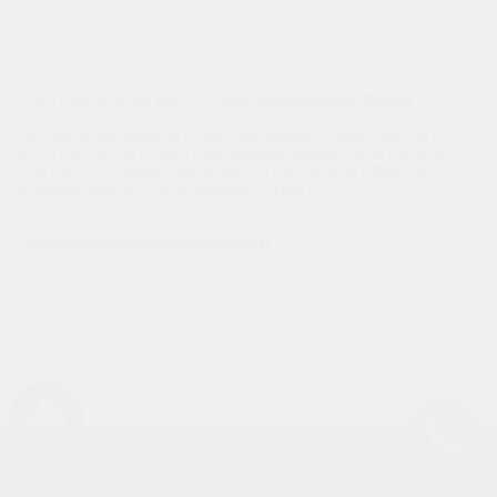
Сайт разработан веб-студией
https://pixel2.studio/
Любая информация, представленная на данном сайте,
носит исключительно информационный характер и ни
при каких условиях не является публичной офертой,
определяемой положениями статьи 437 ГК РФ.
Политика конфиденциальности
Успейте купить коммерческое помещение
Наш сайт использует файлы cookies. Продолжая работу с сайтом,
вы выражаете своё согласие на обработку ваших персональных данных
с использованием сервиса веб-аналитики и онлайн-маркетинга.
Отключить cookies вы можете в настройках своего браузера.