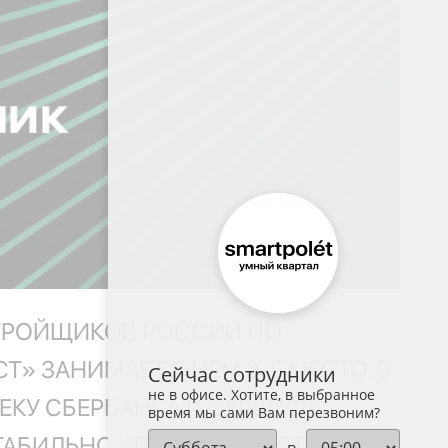
ТРОЙЩИКОВ РОССИИ ПО
 ЗАНИМАЕТ В НЕМ 2-Е МЕСТО. В
Сейчас сотрудники
не в офисе. Хотите, в выбранное
ЕКУ СБЕРБАНКА И СЕРВИСЫ
время мы сами Вам перезвоним?
ТАБИЛЬНО УДЕРЖИВАЕТ ВТОРУЮ