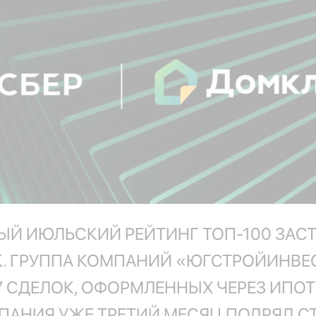
ЫЙ ИЮЛЬСКИЙ РЕЙТИНГ ТОП-100 ЗАС
 ГРУППА КОМПАНИЙ «ЮГСТРОЙИНВЕСТ»
 СДЕЛОК, ОФОРМЛЕННЫХ ЧЕРЕЗ ИПОТ
ПАНИЯ УЖЕ ТРЕТИЙ МЕСЯЦ ПОДРЯД С