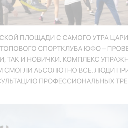
РСКОЙ ПЛОЩАДИ С САМОГО УТРА ЦАР
– ТОПОВОГО СПОРТКЛУБА ЮФО – ПРОВ
И, ТАК И НОВИЧКИ. КОМПЛЕКС УПРА
ИМ СМОГЛИ АБСОЛЮТНО ВСЕ. ЛЮДИ П
УЛЬТАЦИЮ ПРОФЕССИОНАЛЬНЫХ ТРЕН