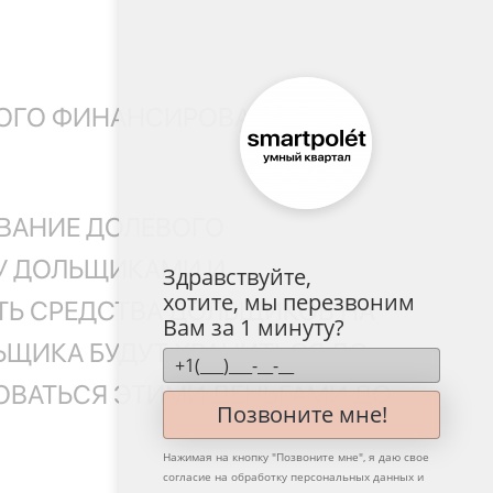
ТНОГО ФИНАНСИРОВАНИЯ.
ВАНИЕ ДОЛЕВОГО
ДУ ДОЛЬЩИКАМИ И
Здравствуйте,
хотите, мы перезвоним
ТЬ СРЕДСТВА ДОЛЬЩИКОВ НА
Вам за 1 минуту?
ЬЩИКА БУДУТ ХРАНИТЬСЯ ДО
ОВАТЬСЯ ЭТИМИ ДЕНЬГАМИ ДО
Позвоните мне!
Нажимая на кнопку "
Позвоните мне
", я даю свое
согласие на обработку персональных данных и