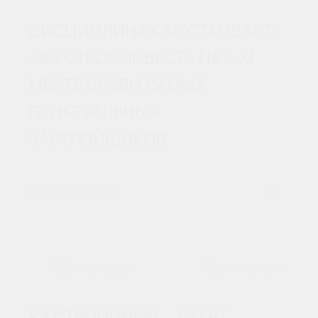
ДИСЦИПЛИНА КАК СТАНДАРТ:
«ЮГСТРОЙИНВЕСТ» НА 1-М
МЕСТЕ СРЕДИ САМЫХ
ПУНКТУАЛЬНЫХ
ЗАСТРОЙЩИКОВ
30 ЯНВАРЯ 2026
ЖК
ЖК
«СМАРТПОЛЕТ»
«СМАРТПОЛЕТ»
ЮГСТРОЙИНВЕСТ
СТАРТ