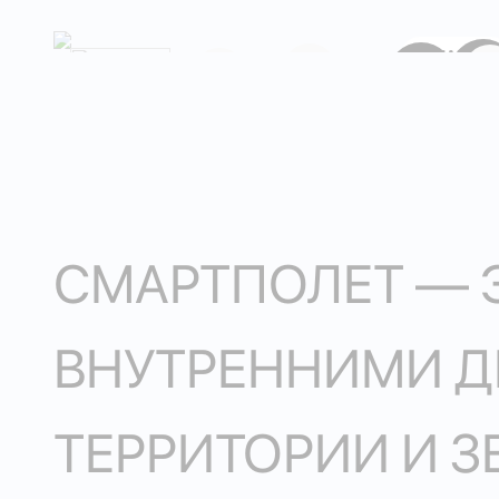
ПАРК
3/1
2/
1/
3/2
1/2
СМАРТПОЛЕТ — 
ВНУТРЕННИМИ Д
ТЕРРИТОРИИ И 