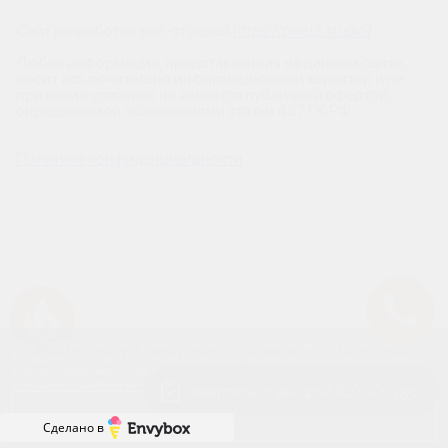
Сайт разработан веб-студией
https://pixel2.studio/
Любая информация, представленная на данном сайте,
носит исключительно информационный характер и ни
при каких условиях не является публичной офертой,
определяемой положениями статьи 437 ГК РФ.
Политика конфиденциальности
Успейте купить коммерческое помещение
Наш сайт использует файлы cookies. Продолжая работу с сайтом,
вы выражаете своё согласие на обработку ваших персональных данных
с использованием сервиса веб-аналитики и онлайн-маркетинга.
Отключить cookies вы можете в настройках своего браузера.
Квартиры с выгодой 830 400 руб.
Принять
Сделано в