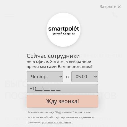
Закрыть
Сейчас сотрудники
ВСЕ АКЦИИ
ВЫГОДА ДЛЯ ПОСТОЯННЫХ КЛИЕНТОВ
не в офисе. Хотите, в выбранное
время мы сами Вам перезвоним?
в
ВЫГОДА ДЛЯ
ПОСТОЯННЫХ КЛИЕНТОВ
Жду звонка!
Нажимая на кнопку "
Жду звонка!
", я даю свое
согласие на обработку персональных данных и
ГК “ЮГСТРОЙИНВЕСТ” ПРЕДЛАГАЕТ ПРИОБРЕСТИ
принимаю
условия соглашения
КВАРТИРУ В ЖК ОТ ЮГСТРОЙИНВЕСТ СО СКИДКОЙ В