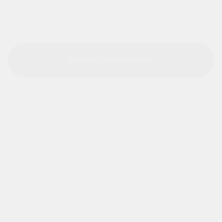
ПОЛУЧИТЬ КОНСУЛЬТАЦИЮ
ПОЛУЧИТЬ КОНСУЛЬТАЦИЮ
Я даю согласие на
обработку персональных данных
и принимаю условия
политики конфиденциальности