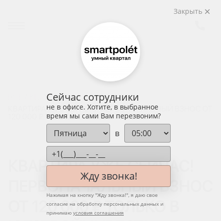
Закрыть
Сейчас сотрудники
ВСЕ АКЦИИ
не в офисе. Хотите, в выбранное
КВАРТИРА УЖЕ СЕЙЧАС! ПЕРВОНАЧАЛЬНЫЙ ВЗНОС ОТ
время мы сами Вам перезвоним?
120 000 ₽ ТОЛЬКО В ЮГСТРОЙИНВЕСТ!
в
КВАРТИРА УЖЕ СЕЙЧАС!
Жду звонка!
ПЕРВОНАЧАЛЬНЫЙ ВЗНОС
Нажимая на кнопку "
Жду звонка!
", я даю свое
ОТ 120 000 ₽ ТОЛЬКО В
согласие на обработку персональных данных и
принимаю
условия соглашения