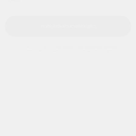
ПОЛУЧИТЬ КОНСУЛЬТАЦИЮ
ПОЛУЧИТЬ КОНСУЛЬТАЦИЮ
Я даю согласие на
обработку персональных данных
и принимаю условия
политики конфиденциальности