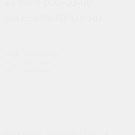
+7 (860) 000-00-00
SALES61@USIMAIL.RU
ГРАФИК РАБОТЫ ОФИСА ПРОДАЖ
ПН-ПТ: С 8:00 ДО 18:00
СБ: С 9:00 ДО 18:00
ВС: С 10:00 ДО 18:00
МЫ В СОЦСЕТЯХ
Сайт разработан веб-студией
https://pixel2.studio/