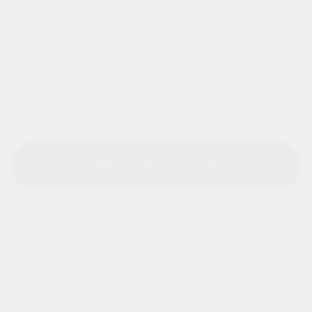
ПОЛУЧИТЬ КОНСУЛЬТАЦИЮ
ПОЛУЧИТЬ КОНСУЛЬТАЦИЮ
Я даю согласие на
обработку персональных данных
и принимаю условия
политики конфиденциальности