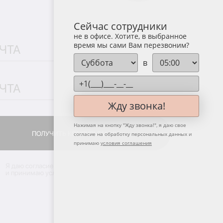
Сейчас сотрудники
не в офисе. Хотите, в выбранное
время мы сами Вам перезвоним?
в
Жду звонка!
Нажимая на кнопку "
Жду звонка!
", я даю свое
ПОЛУЧИТЬ КОНСУЛЬТАЦИЮ
согласие на обработку персональных данных и
ПОЛУЧИТЬ КОНСУЛЬТАЦИЮ
принимаю
условия соглашения
Я даю согласие на
обработку персональных данных
и принимаю условия
политики конфиденциальности