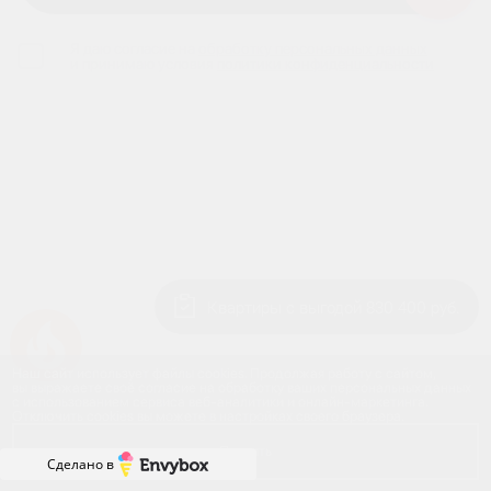
Я даю согласие на
обработку персональных данных
и принимаю условия
политики конфиденциальности
Квартиры с выгодой 830 400 руб.
Успейте купить коммерческое помещение
Наш сайт использует файлы cookies. Продолжая работу с сайтом,
вы выражаете своё согласие на обработку ваших персональных данных
с использованием сервиса веб-аналитики и онлайн-маркетинга.
Отключить cookies вы можете в настройках своего браузера.
Принять
Сделано в