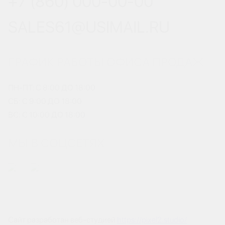
+7 (860) 000-00-00
SALES61@USIMAIL.RU
ГРАФИК РАБОТЫ ОФИСА ПРОДАЖ
ПН-ПТ: С 8:00 ДО 18:00
СБ: С 9:00 ДО 18:00
ВС: С 10:00 ДО 18:00
МЫ В СОЦСЕТЯХ
Сайт разработан веб-студией
https://pixel2.studio/