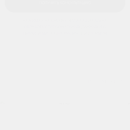
ПОЛУЧИТЬ КОНСУЛЬТАЦИЮ
ПОЛУЧИТЬ КОНСУЛЬТАЦИЮ
НАЖИМАЯ НА КНОПКУ, Я СОГЛАШАЮСЬ НА
ОБРАБОТКУ ПЕРСОНАЛЬНЫХ ДАННЫХ И С
ПРАВИЛАМИ ПОЛЬЗОВАНИЯ ПЛАТФОРМОЙ
РАСПОЛОЖЕНИЕ
ПАРК